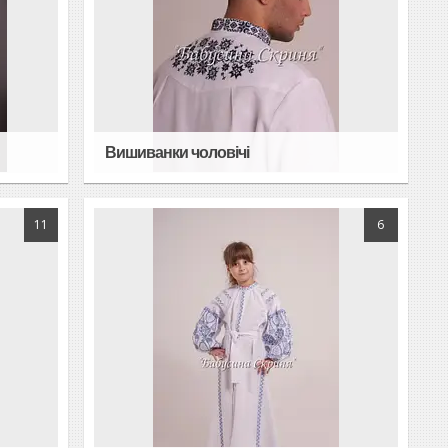
Вишиванки чоловічі
11
6