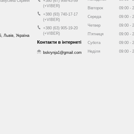
Бабусина Скриня"
+380 (67) 958-43-59
(+VIBER)
Вівторок
09:00
+380 (93) 740-17-17
Середа
09:00
(+VIBER)
Четвер
09:00
+380 (63) 905-19-20
(+VIBER)
Пʼятниця
09:00
, Львів, Україна
Субота
09:00
Неділя
09:00
bskrynja1@gmail.com