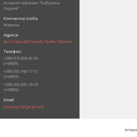
Інтернет магазин "Бабусина
Скриня"
Марина
вул.Стародубська,6, Львів, Україна
+380 (67) 958-43-59
(+VIBER)
+380 (93) 740-17-17
(+VIBER)
+380 (63) 905-19-20
(+VIBER)
bskrynja1@gmail.com