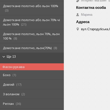
Інтернет магазин "
Домоткане полотно або льон 100%
3
Марина
Домоткане полотно або льон 70% чі
льон 100%
21
вул.Стародубська,6
Домоткане полотно, льон 70%, льон
100 %
8
Домоткане полотно, льон(70%)
8
Ще 13
Фасон рукава
Бохо
1
Довгий
17
З воланом
2
Реглан
36