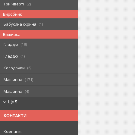
Три чверті
2
Виробник
Бабусина скриня
1
Вишивка
Гладдю
19
Гладдю
1
Колодочки
6
Машинна
171
Машинна
4
Ще 5
КОНТАКТИ