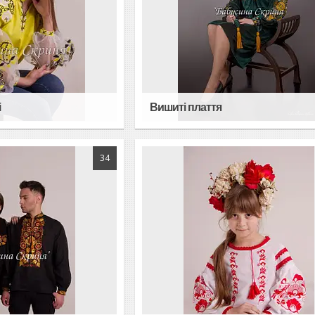
і
Вишиті плаття
34