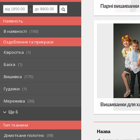
Парні вишиванки
Наявність
В наявності
190
Оздоблення та прикраси
Євросітка
1
Баска
1
Вишивка
175
Гудзики
1
Мережива
36
Вишиванки для х
Ще 6
Тип тканини
Домоткане полотно
98