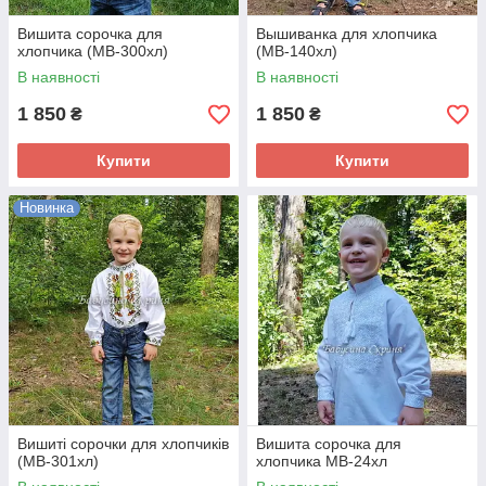
Вишита сорочка для
Вышиванка для хлопчика
хлопчика (МВ-300хл)
(МВ-140хл)
В наявності
В наявності
1 850
1 850
₴
₴
Купити
Купити
Новинка
Вишиті сорочки для хлопчиків
Вишита сорочка для
(МВ-301хл)
хлопчика МВ-24хл