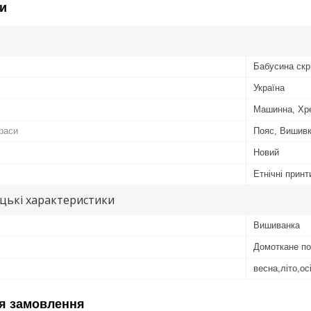
и
Бабусина скр
Україна
Машинна, Хр
раси
Пояс, Вишив
Новий
Етнічні принт
цькі характеристики
Вишиванка
Домоткане по
весна,літо,ос
я замовлення