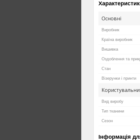
Характеристик
Основні
Виробник
Країна виробник
Вишивка
Оздоблення та прик
Стан
Візерунки і принти
Користувальни
Вид виробу
Тип тканини
Сезон
Інформація дл