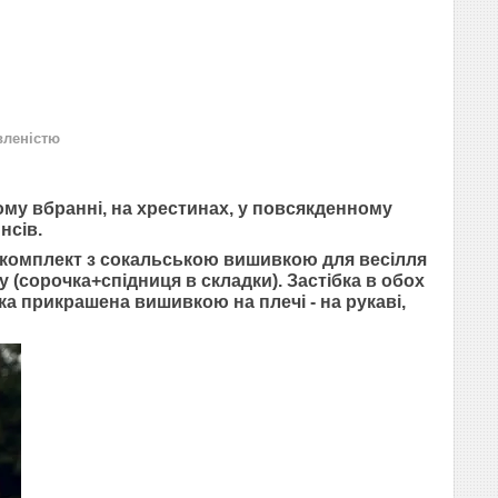
вленістю
ому вбранні, на хрестинах, у повсякденному
нсів.
комплект з сокальською вишивкою для весілля
у (сорочка+спідниця в складки). Застібка в обох
чка прикрашена вишивкою на плечі - на рукаві,