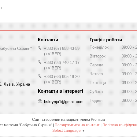
кт
Графік роботи
Понеділок
09:00
Бабусина Скриня"
+380 (67) 958-43-59
(+VIBER)
Вівторок
09:00
+380 (93) 740-17-17
Середа
09:00
(+VIBER)
Четвер
09:00
+380 (63) 905-19-20
(+VIBER)
Пʼятниця
09:00
, Львів, Україна
Субота
09:00
Неділя
09:00
bskrynja1@gmail.com
Сайт створений на маркетплейсі
Prom.ua
Інтернет магазин "Бабусина Скриня" |
Поскаржитися на контент
|
Політика конфіденц
Select Language
▼