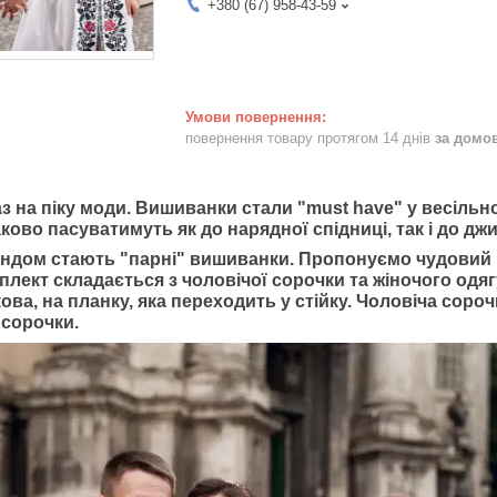
+380 (67) 958-43-59
повернення товару протягом 14 днів
за домо
аз на піку моди. Вишиванки стали "must have" у весільн
ково пасуватимуть як до нарядної спідниці, так і до джи
ендом стають "парні" вишиванки. Пропонуємо чудовий 
плект складається з чоловічої сорочки та жіночого одяг
ова, на планку, яка переходить у стійку. Чоловіча соро
 сорочки.