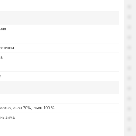
иня
естиком
ка
и
лотно, льон 70%, льон 100 %
інь,зима