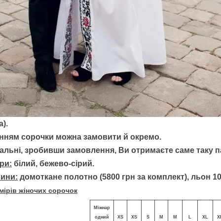
).
нням сорочки можна замовити й окремо.
інальні, зробивши замовлення, Ви отримаєте саме таку п
ри:
білий, бежево-сірий.
нини:
домоткане полотно (5800 грн за комплект), льон 10
мірів жіночих сорочок
Міжнар
одний
XS
XS
S
M
M
L
XL
X