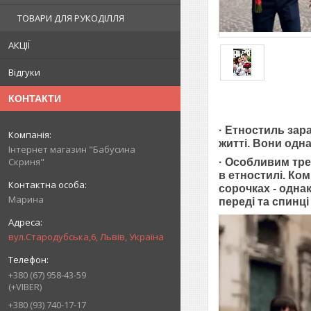
ТОВАРИ ДЛЯ РУКОДІЛЛЯ
АКЦІЇ
Відгуки
КОНТАКТИ
· Етностиль зар
житті. Вони одна
Інтернет магазин "Бабусина
Скриня"
· Особливим тр
в етностилі. Ком
сорочках - однак
Марина
переді та спинці
вул.Стародубська,6, Львів, Україна
+380 (67) 958-43-59
(+VIBER)
+380 (93) 740-17-17