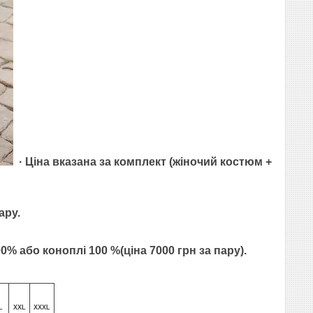
· Ціна вказана за комплект (жіночий костюм +
ару.
0% або коноплі 100 %(ціна 7000 грн за пару).
L
XXL
XXXL