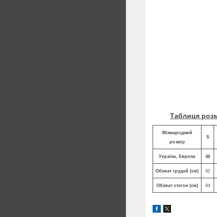
Таблиця розм
Міжнародний
S
розмір
Україна, Європа
46
Обхват грудей (см)
92
Обхват стегон (см)
94