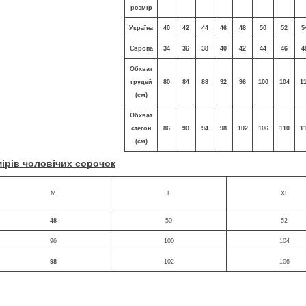
розмір
Україна
40
42
44
46
48
50
52
5
Європа
34
36
38
40
42
44
46
4
Обхват
грудей
80
84
88
92
96
100
104
1
(см)
Обхват
стегон
86
90
94
98
102
106
110
1
(см)
ірів чоловічих сорочок
M
L
XL
48
50
52
96
100
104
98
102
106