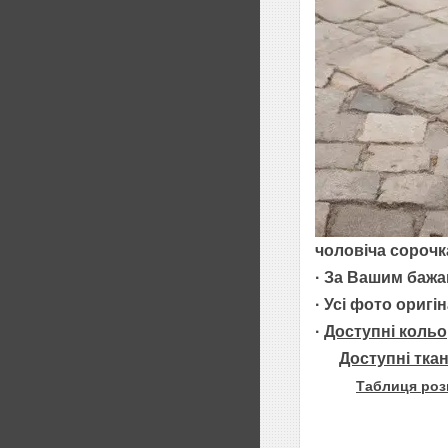
чоловіча сорочка
· За Вашим бажа
· Усі фото ориг
·
Доступні кольо
Доступні тка
Таблиця роз