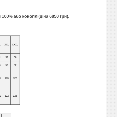
 100% або коноплі(ціна 6850 грн).
L
XXL
XXXL
4
56
58
8
50
52
0
116
122
6
122
128