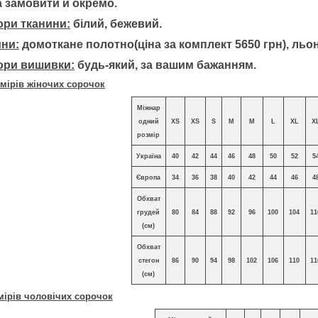
 замовити й окремо.
ори тканини:
білий, бежевий.
ини:
домоткане полотно(ціна за комплект 5650 грн), льон
ори вишивки:
будь-який, за вашим бажанням.
мірів жіночих сорочок
Міжнар
одний
XS
XS
S
M
M
L
XL
X
розмір
Україна
40
42
44
46
48
50
52
5
Європа
34
36
38
40
42
44
46
4
Обхват
грудей
80
84
88
92
96
100
104
11
(см)
Обхват
стегон
86
90
94
98
102
106
110
11
(см)
мірів чоловічих сорочок