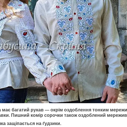
 має багатий рукав —
окрім оздоблення тонким мережи
авки. Пишний комір сорочки також оздоблений мережив
чка
защіпається на ґ
удзики.