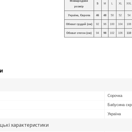
Міжнародний
S
M
L
XL
XXL
розмір
Україна, Європа
46
48
50
52
54
Обхват грудей (см)
92
96
100
104
108
Обхват стегон (см)
94
98
102
106
110
и
Сорочка
Бабусина скр
Україна
цькі характеристики