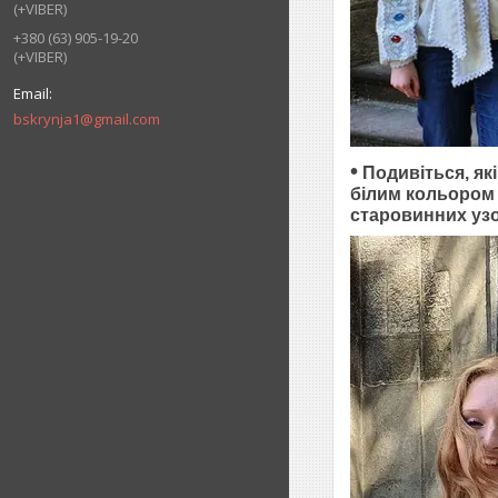
(+VIBER)
+380 (63) 905-19-20
(+VIBER)
bskrynja1@gmail.com
•
Подивіться, як
білим кольором 
старовинних узо