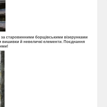
ті за старовинними борщівськими візерунками
и вишивки й невеличкі елементи. Поєднання
ими!