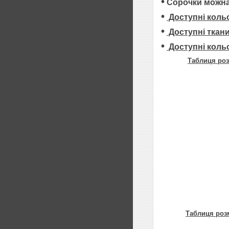
•
Сорочки можна
•
Доступні коль
•
Доступні ткан
•
Доступні коль
Таблиця роз
Таблиця роз