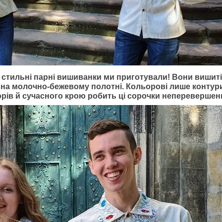
і стильні парні вишиванки ми приготували! Вони виши
на молочно-бежевому полотні. Кольорові лише контур
рів й сучасного крою робить ці сорочки неперевершен