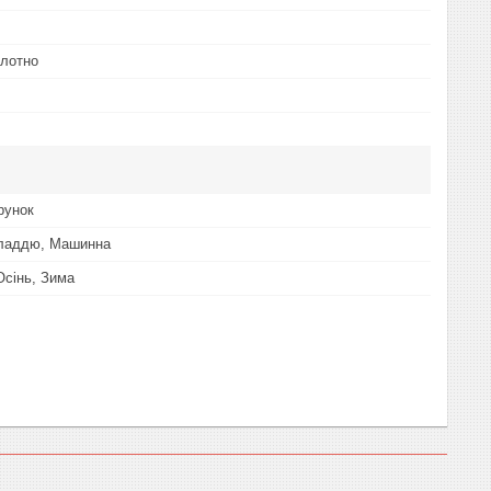
олотно
рунок
Гладдю, Машинна
Осінь, Зима