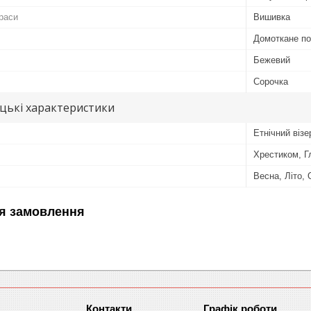
раси
Вишивка
Домоткане п
Бежевий
Сорочка
цькі характеристики
Етнічний візе
Хрестиком, 
Весна, Літо, 
я замовлення
Графік роботи