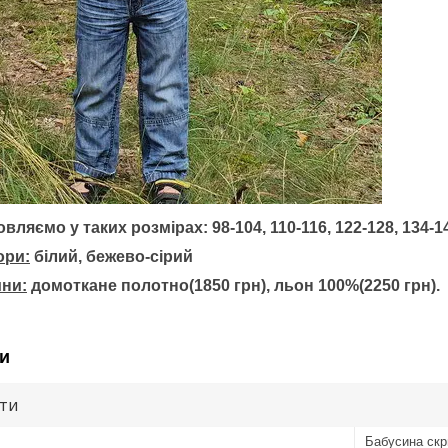
ляємо у таких розмірах: 98-104, 110-116, 122-128, 134-140
ори:
білий, бежево-сірий
ини:
домоткане полотно(1850 грн), льон 100%(2250 грн).
и
ути
Бабусина скр