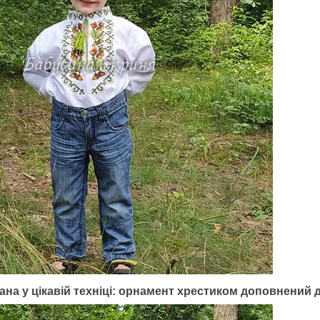
на у цікавій техніці: орнамент хрестиком доповнений