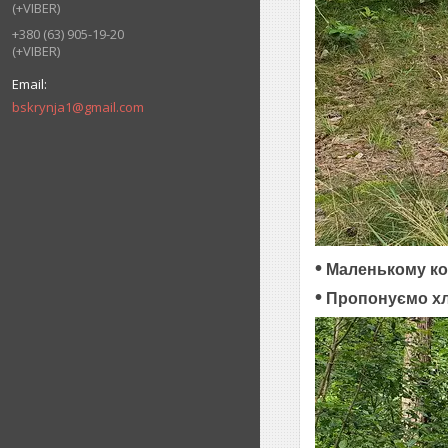
(+VIBER)
+380 (63) 905-19-20
(+VIBER)
bskrynja1@gmail.com
•
Маленькому коз
•
Пропонуємо хл