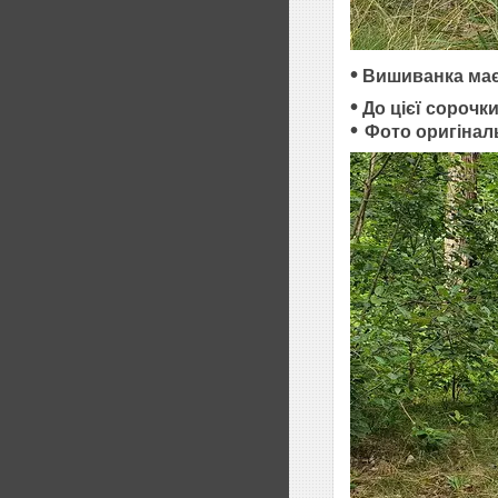
•
Вишиванка має р
•
До цієї сорочк
•
Фото оригінал