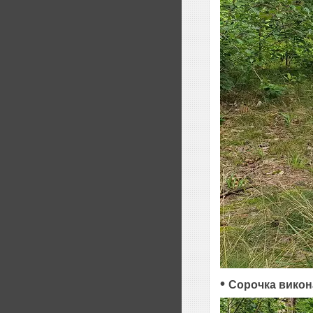
•
Сорочка
викона