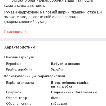
·
Усі фото оригінальні, сорочки вишиті та пошиті
саме з таких заготовок.
Рукави надруковані на повній ширині тканини, отже Ви
зможете змоделювати свій фасон сорочки
(зокрема,пишний рукав).
Приховати
Характеристики
Основні атрибути
Виробник
Бабусина скриня
Країна виробник
Україна
Користувальницькі характеристики
Варіанти вишивки
Бісер, змішана техніка,
нитка, рубка
Візерунок
Старовинний Сокальський
Оберіть колір
білий
Оберіть тканину
габардин