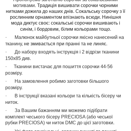
мотивами.
Традиція вишивати сорочки чорними
нитками дожила до наших днів. Сокальську сорочку з її
рослинним орнаментом впізнають всюди. Нинішня
мода диктує своє: сокальські сорочки вишивають і
синім, і бордовим, білим кольорами тощо.
·
Малюнок майбутньої сорочки якісно нанесений на
тканину,
не змивається при пранні та не линяє
.
·
До набору входять інструкція і 2 відрізи тканини
150х85 див.
·
Тканини вистачає для пошиття сорочки 44-56
розміру.
·
На замовлення робимо заготовки більшого
розміру.
·
В інструкції вказані кольори та кількість бісеру чи
ниток.
·
За Вашим бажанням ми можемо підібрати
комплект чеського бісеру PRECIOSA (або чеської
рубки PRECIOSA) чи ниток
DMC
до цієї заготовки.