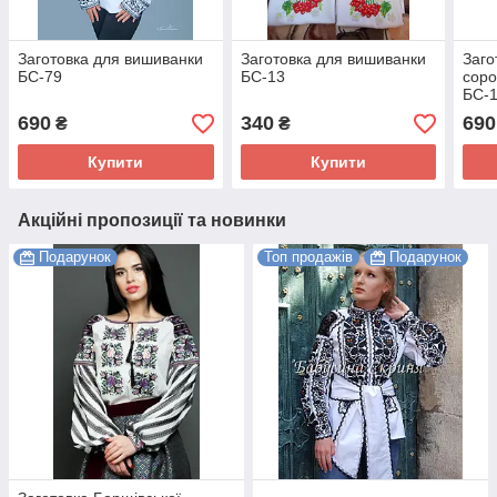
Заготовка для вишиванки
Заготовка для вишиванки
Заго
БС-79
БС-13
соро
БС-
690
340
690
₴
₴
Купити
Купити
Акційні пропозиції та новинки
Подарунок
Топ продажів
Подарунок