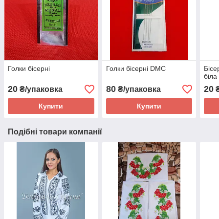
Голки бісерні
Голки бісерні DMC
Бісе
біла
20
80
20
₴/упаковка
₴/упаковка
Купити
Купити
Подібні товари компанії