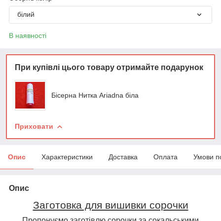
білий
В наявності
При купівлі цього товару отримайте подарунок
Бісерна Нитка Ariadna біла
Приховати
Опис
Характеристики
Доставка
Оплата
Умови п
Опис
Заготовка для вишивки сорочки
Пропонуємо заготівлю сорочки за сокальськими