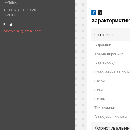
(+VIBER)
+380 (63) 905-19-20
(+VIBER)
Характеристик
bskrynja1@gmail.com
Основні
Виробник
Країна виробник
Вид виробу
Оздоблення та прик
Сезон
Стан
Стиль
Тип тканини
Візерунки і принти
Користувальни