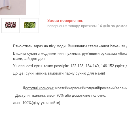
повернення товару протягом 14 днів
за домо
Етно-стиль зараз на піку моди. Вишиванки стали «
must have» як 
Вишита сукня з
модними нині пухкими, рум'яними рукавами «бох
мами, а й для доні!
У наявності сукні таких розмірів: 122-128, 134-140, 146-152 (зріст 
До цієї сукні можна замовити парну сукню для мами!
Доступні кольори:
жовтий/червоний/голубий/рожевий/зелени
Доступні тканини:
льон 70% або домоткане полотно,
льон 100%(ціну уточнюйте).