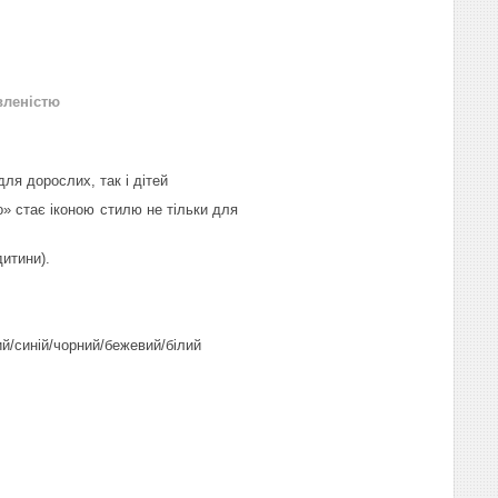
вленістю
для дорослих, так і дітей
о»
стає іконою стилю не тільки для
дитини).
й/синій/чорний/бежевий/білий