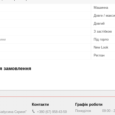
Машинна
Довге / макси
Довгий
З застібкою
вини
Під горло
New Look
Реглан
я замовлення
Графік роботи
Понеділок
09:00
Бабусина Скриня"
+380 (67) 958-43-59