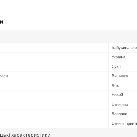
и
Бабусина скр
Україна
Сукні
раси
Вишивка
Літо
Новий
Етнічний
Бавовна
Етнічні принт
цькі характеристики