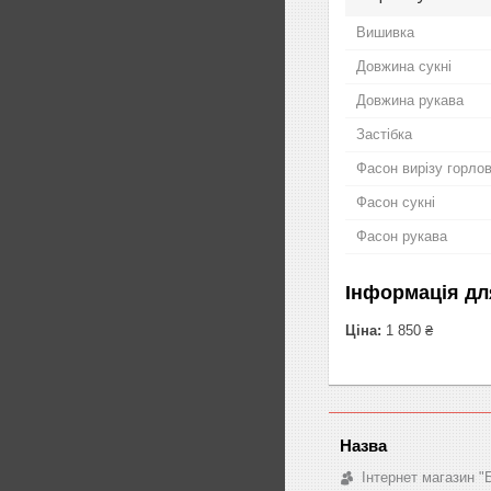
Вишивка
Довжина сукні
Довжина рукава
Застібка
Фасон вирізу горло
Фасон сукні
Фасон рукава
Інформація дл
Ціна:
1 850 ₴
Інтернет магазин "