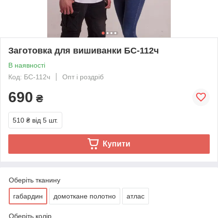
Заготовка для вишиванки БС-112ч
В наявності
Код: БС-112ч
Опт і роздріб
690
₴
510 ₴
від 5 шт.
Купити
Оберіть тканину
габардин
домоткане полотно
атлас
Оберіть колір