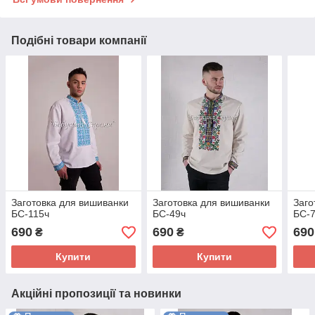
Подібні товари компанії
Заготовка для вишиванки
Заготовка для вишиванки
Заго
БС-115ч
БС-49ч
БС-
690
690
690
₴
₴
Купити
Купити
Акційні пропозиції та новинки