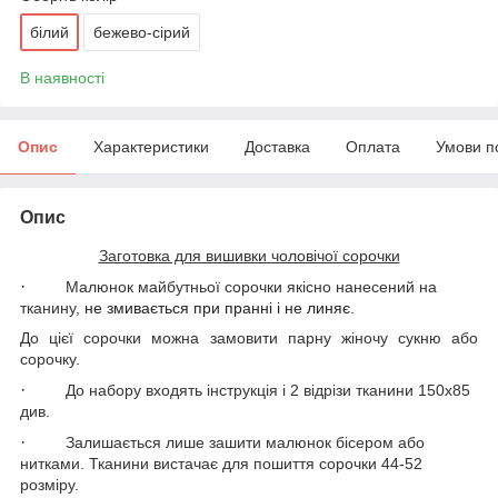
білий
бежево-сірий
В наявності
Опис
Характеристики
Доставка
Оплата
Умови п
Опис
Заготовка для вишивки чоловічої сорочки
·
Малюнок майбутньої сорочки якісно нанесений на
тканину,
не змивається при пранні і не линяє
.
До цієї сорочки можна
замовити парну жіночу сукню або
сорочку.
·
До набору входять інструкція і 2 відрізи тканини 150х85
див.
·
Залишається лише зашити малюнок бісером або
нитками.
Тканини вистачає для пошиття сорочки 44-52
розміру.