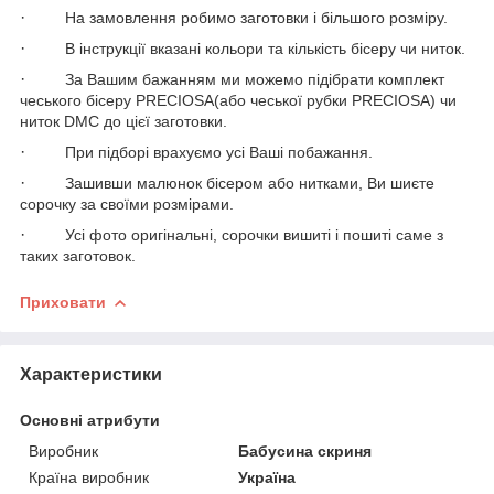
·
На замовлення робимо заготовки і більшого розміру.
·
В інструкції вказані кольори та кількість бісеру чи ниток.
·
За Вашим бажанням ми можемо підібрати комплект
чеського бісеру PRECIOSA(або чеської рубки PRECIOSA) чи
ниток
DMC
до цієї заготовки.
·
При підборі врахуємо усі Ваші побажання.
·
Зашивши малюнок бісером або нитками, Ви шиєте
сорочку за своїми розмірами.
·
Усі фото оригінальні, сорочки вишиті і пошиті саме з
таких заготовок.
Приховати
Характеристики
Основні атрибути
Виробник
Бабусина скриня
Країна виробник
Україна