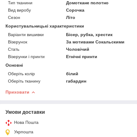
Тип тканини
Домоткане полотно
Вид виробу
Сорочка
Сезон
Літо
Користувальницькі характеристики
Варіанти вишивки
Бісер, рубка, хрестик
Візерунок
За мотивами Сокальскими
Стать
Чоловічий
Візерунки і принти
Етнічні принти
Основні
Оберіть колір
білий
Оберіть тканину
габардин
Приховати
Умови доставки
Нова Пошта
Укрпошта