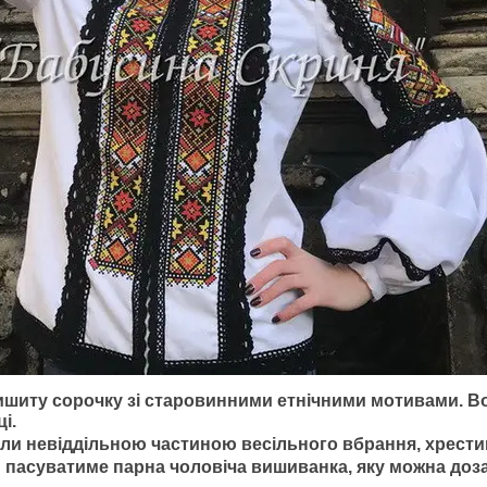
иту сорочку зі старовинними етнічними мотивами. Вона 
і.
и невіддільною частиною весільного вбрання, хрестин, 
и пасуватиме парна чоловіча вишиванка, яку можна доза