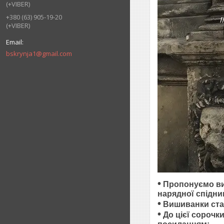
(+VIBER)
+380 (63) 905-19-20
(+VIBER)
bskrynja1@gmail.com
•
Пропонуємо виш
нарядної спідниц
•
Вишиванки стал
•
До цієї сорочк