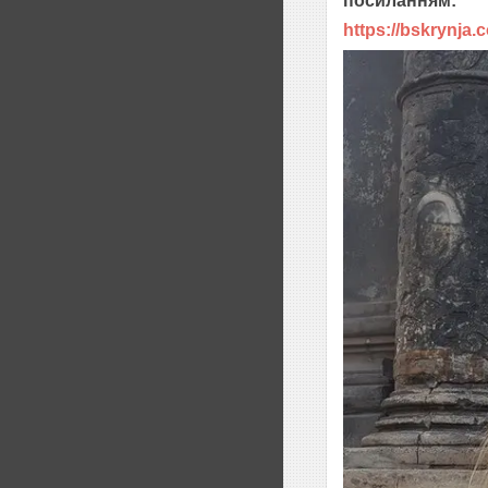
посиланням:
https://bskrynja