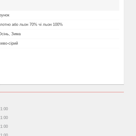
рунок
лотно або льон 70% чі льон 100%
Осінь, Зима
жево-сірий
21:00
21:00
21:00
21:00