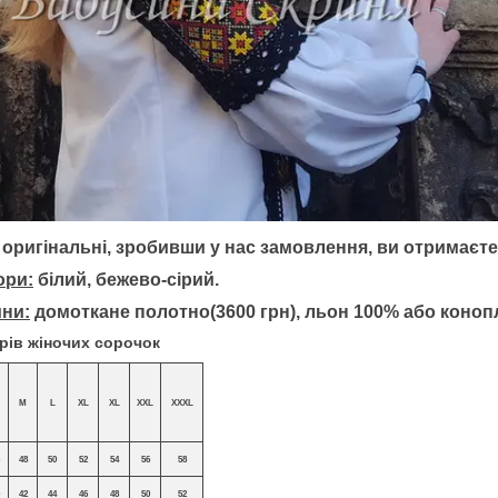
 оригінальні, зробивши у нас замовлення, ви отримаєте
ори:
білий, бежево-сірий.
ини:
домоткане полотно(3600 грн), льон 100% або конопл
в жіночих сорочок
M
L
XL
XL
XXL
XXXL
48
50
52
54
56
58
42
44
46
48
50
52