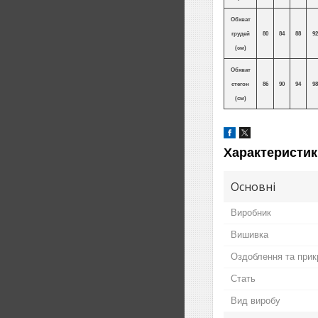
Обхват
грудей
80
84
88
92
(см)
Обхват
стегон
86
90
94
98
(см)
Характеристик
Основні
Виробник
Вишивка
Оздоблення та прик
Стать
Вид виробу