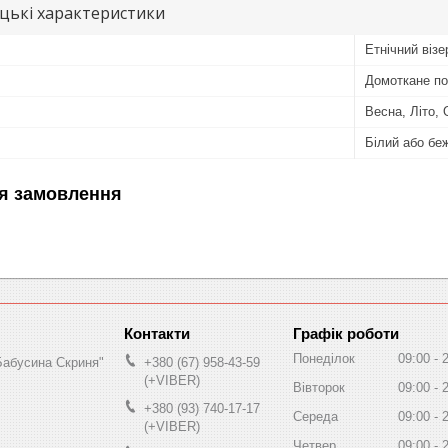
цькі характеристики
Етнічний візе
Домоткане по
Весна, Літо, 
Білий або бе
я замовлення
Графік роботи
Понеділок
09:00
Бабусина Скриня"
+380 (67) 958-43-59
(+VIBER)
Вівторок
09:00
+380 (93) 740-17-17
Середа
09:00
(+VIBER)
Четвер
09:00