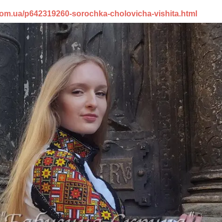
.com.ua/p642319260-sorochka-cholovicha-vishita.html