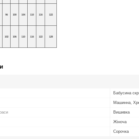
96
100
104
110
116
122
102
106
110
116
122
128
и
Бабусина скр
Машинна, Хр
раси
Вишивка
Жіноча
Сорочка