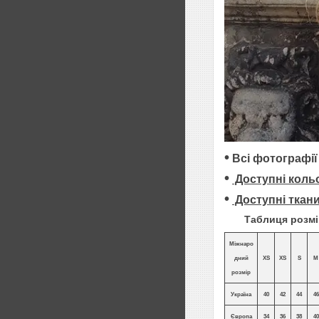
•
Всі фотографії
•
Доступні коль
•
Доступні ткан
Таблиця розмірі
Міжнаро
дний
XS
XS
S
M
розмір
Україна
40
42
44
46
Європа
34
36
38
40