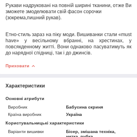
Рукави надруковані на повній ширині тканини, отже Ви
зможете змоделювати свій фасон сорочки
(зокрема,пишний рукав).
Етно-стиль зараз на піку моди. Вишиванки стали «
must
have» у весільному вбранні, на хрестинах, у
повсякденному житті. Вони однаково пасуватимуть як
до нарядної спідниці, так і до джинсів.
Приховати
Характеристики
Основні атрибути
Виробник
Бабусина скриня
Країна виробник
Україна
Користувальницькі характеристики
Варіанти вишивки
Бісер, змішана техніка,
нитка, рубка