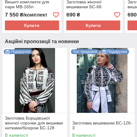
Вишиті комплекти для
Заготовка жіночої
Заго
пари МВ-165п
вишиванки БС-66
виши
7 550
690
690
₴/комплект
₴
Купити
Купити
Акційні пропозиції та новинки
Подарунок
Топ продажів
Подарунок
Заготовка Борщівської
жіночої сорочки для вишивки
Заготовка вишиванки БС-126-
нитками/бісером БС-128
3
В наявності
В наявності