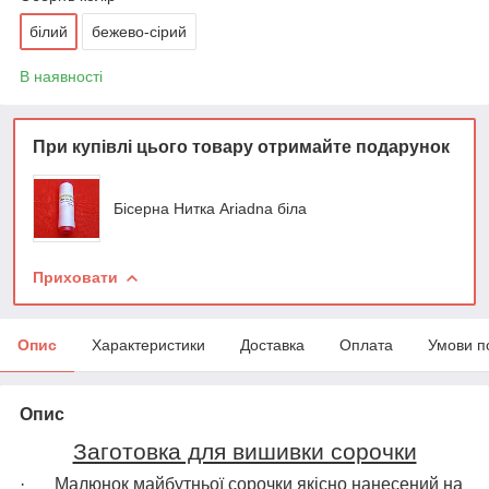
білий
бежево-сірий
В наявності
При купівлі цього товару отримайте подарунок
Бісерна Нитка Ariadna біла
Приховати
Опис
Характеристики
Доставка
Оплата
Умови п
Опис
Заготовка для вишивки сорочки
·
Малюнок майбутньої сорочки якісно нанесений на