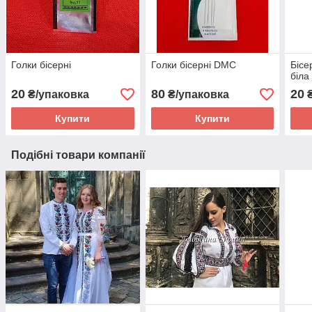
Голки бісерні
Голки бісерні DMC
Бісе
біла
20
80
20
₴/упаковка
₴/упаковка
Купити
Купити
Подібні товари компанії