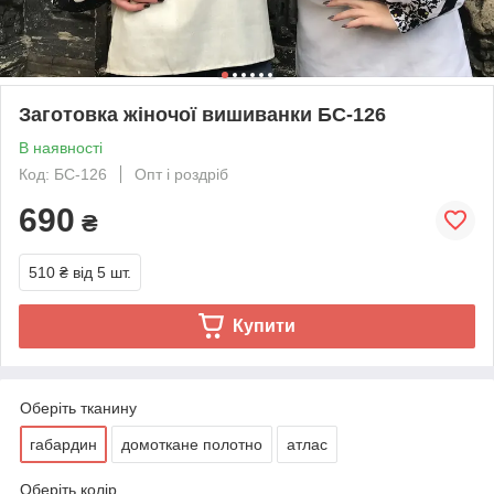
Заготовка жіночої вишиванки БС-126
В наявності
Код: БС-126
Опт і роздріб
690
₴
510 ₴
від 5 шт.
Купити
Оберіть тканину
габардин
домоткане полотно
атлас
Оберіть колір