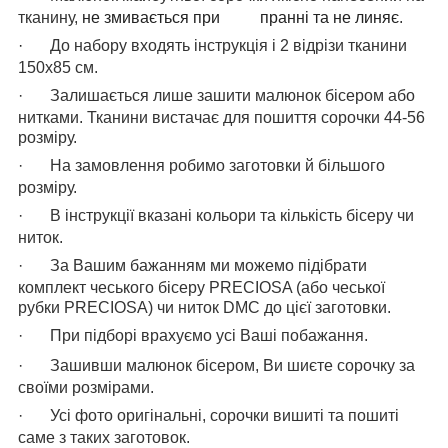
тканину,
не змивається при пранні та не линяє
.
·
До набору входять інструкція і 2 відрізи тканини
150х85 см.
·
Залишається лише зашити малюнок бісером або
нитками.
Тканини вистачає для пошиття сорочки 44-56
розміру.
·
На замовлення робимо заготовки й більшого
розміру.
·
В інструкції вказані кольори та кількість бісеру чи
ниток.
·
За Вашим бажанням ми можемо підібрати
комплект чеського бісеру PRECIOSA (або чеської
рубки PRECIOSA) чи ниток
DMC
до цієї заготовки.
·
При підборі врахуємо усі Ваші побажання.
·
Зашивши малюнок бісером, Ви шиєте сорочку за
своїми розмірами.
·
Усі фото оригінальні, сорочки вишиті та пошиті
саме з таких заготовок.