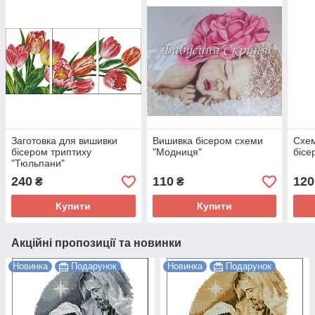
Заготовка для вишивки
Вишивка бісером схеми
Схе
бісером триптиху
"Модниця"
бісе
"Тюльпани"
240
110
120
₴
₴
Купити
Купити
Акційні пропозиції та новинки
Новинка
Подарунок
Новинка
Подарунок