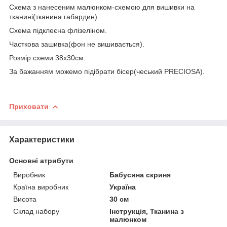
Схема з нанесеним малюнком-схемою для вишивки на
тканині(тканина габардин).
Схема підклеєна флізеліном.
Часткова зашивка(фон не вишивається).
Розмір схеми 38х30см.
За бажанням можемо підібрати бісер(чеський PRE
C
IOSA
).
Приховати
Характеристики
Основні атрибути
Виробник
Бабусина скриня
Країна виробник
Україна
Висота
30 см
Склад набору
Інструкція, Тканина з
малюнком