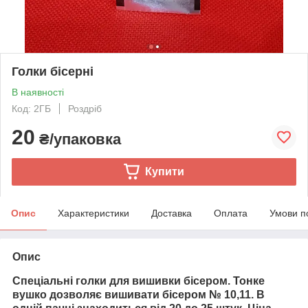
Голки бісерні
В наявності
Код: 2ГБ
Роздріб
20
₴/упаковка
Купити
Опис
Характеристики
Доставка
Оплата
Умови п
Опис
Спеціальні голки для вишивки бісером. Тонке
вушко дозволяє вишивати бісером № 10,11. В