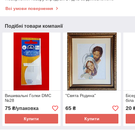
Всі умови повернення
Подібні товари компанії
Вишивальні Голки DMC
"Свята Родина"
Бісе
№28
біла
75
65
20
₴/упаковка
₴
Купити
Купити