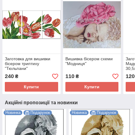
Заготовка для вишивки
Вишивка бісером схеми
Заго
бісером триптиху
"Модниця"
Мад
"Тюльпани"
30,5
240
110
120
₴
₴
Купити
Купити
Акційні пропозиції та новинки
Новинка
Подарунок
Новинка
Подарунок