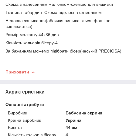
Схема з нанесенням малюнком-схемою для вишивки
Тканина-габардин. Схема підклеєна флізеліном.
Неповна зашивання(обличчя вишиваються, фон і не
вишивається)
Розмір малюнку 44х36 див.
Кількість кольорів бісеру-4
За бажанням можемо підібрати бісер(чеський PRE
C
IOSA
).
Приховати
Характеристики
Основні атрибути
Виробник
Бабусина скриня
Країна виробник
Україна
Висота
44 см
Кількість кольорів бісеру
4