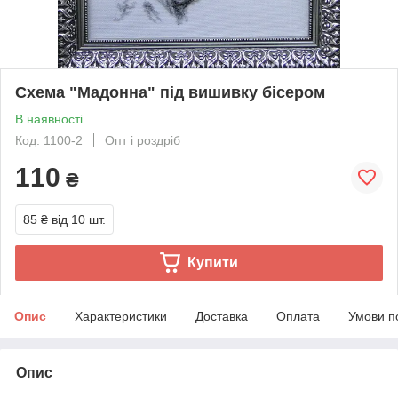
Схема "Мадонна" під вишивку бісером
В наявності
Код: 1100-2
Опт і роздріб
110
₴
85 ₴
від 10 шт.
Купити
Опис
Характеристики
Доставка
Оплата
Умови п
Опис