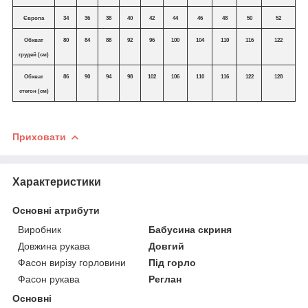
Європа
34
36
38
40
42
44
46
48
50
52
Обхват
80
84
88
92
96
100
104
110
116
122
грудей (см)
Обхват
86
90
94
98
102
106
110
116
122
128
стегон (см)
Приховати
Характеристики
Основні атрибути
Виробник
Бабусина скриня
Довжина рукава
Довгий
Фасон вирізу горловини
Під горло
Фасон рукава
Реглан
Основні