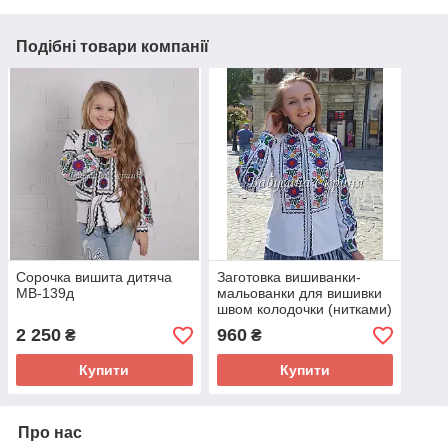
Подібні товари компанії
Сорочка вишита дитяча
Заготовка вишиванки-
МВ-139д
мальованки для вишивки
швом колодочки (нитками)
БС-139
2 250
960
₴
₴
Купити
Купити
Про нас