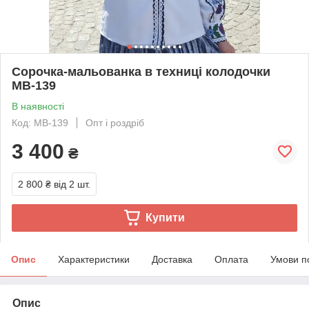
Сорочка-мальованка в техниці колодочки
МВ-139
В наявності
Код: МВ-139
Опт і роздріб
3 400
₴
2 800 ₴
від 2 шт.
Купити
Опис
Характеристики
Доставка
Оплата
Умови п
Опис