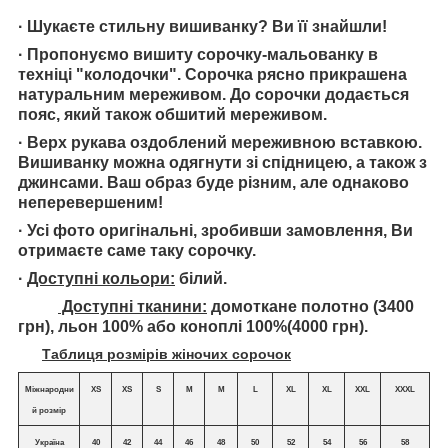
· Шукаєте стильну вишиванку? Ви її знайшли!
· Пропонуємо вишиту сорочку-мальованку в
техніці "колодочки". Сорочка рясно прикрашена
натуральним мереживом. До сорочки додається
пояс, який також обшитий мереживом.
·
Верх рукава оздоблений мереживною вставкою.
Вишиванку можна одягнути зі спідницею, а також з
джинсами. Ваш образ буде різним, але однаково
неперевершеним!
· Усі фото оригінальні, зробивши замовлення, Ви
отримаєте саме таку сорочку.
·
Доступні кольори:
білий.
Доступні тканини:
домоткане полотно (3400
грн), льон 100% або коноплі 100%(4000 грн).
Таблиця розмірів жіночих сорочок
Міжнародни
XS
XS
S
M
M
L
XL
XL
XXL
XXXL
й розмір
Україна
40
42
44
46
48
50
52
54
56
58