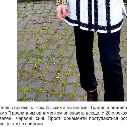
тівлю сорочки за сокальськими мотивами.
Традиція вишива
у з її рослинним орнаментом впізнають всюди. У 20-х роках
, зелені, червоні, сині. Прості орнаменти поступаються р
ків, взятих з природи.