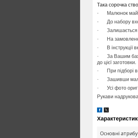
Така сорочка створ
·
Малюнок майб
·
До набору вхо
·
Залишається 
·
На замовленн
·
В інструкції в
·
За Вашим баж
до цієї заготовки.
·
При підборі 
·
Зашивши малю
·
Усі фото ориг
Рукави надрукова
Характеристик
Основні атриб