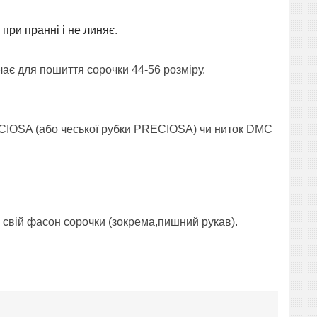
 при пранні і не линяє
.
ає для пошиття сорочки 44-56 розміру.
CIOSA (або чеської рубки PRECIOSA) чи ниток
DMC
 свій фасон сорочки (зокрема,пишний рукав).