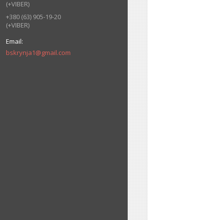
(+VIBER)
+380 (63) 905-19-20
(+VIBER)
bskrynja1@gmail.com