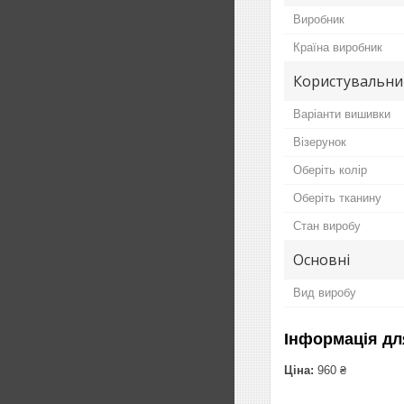
Виробник
Країна виробник
Користувальни
Варіанти вишивки
Візерунок
Оберіть колір
Оберіть тканину
Стан виробу
Основні
Вид виробу
Інформація дл
Ціна:
960 ₴