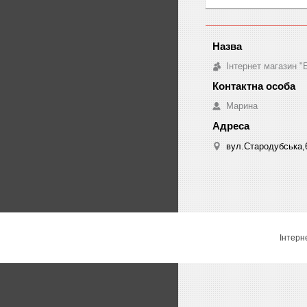
Інтернет магазин "
Марина
вул.Стародубська,6