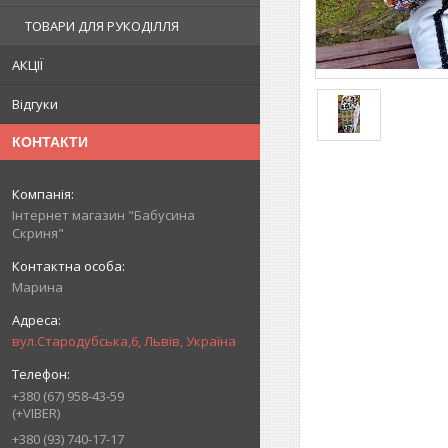
ТОВАРИ ДЛЯ РУКОДІЛЛЯ
АКЦІЇ
Відгуки
КОНТАКТИ
Інтернет магазин "Бабусина
Скриня"
Марина
вул.Стародубська,6, Львів, Україна
+380 (67) 958-43-59
(+VIBER)
+380 (93) 740-17-17