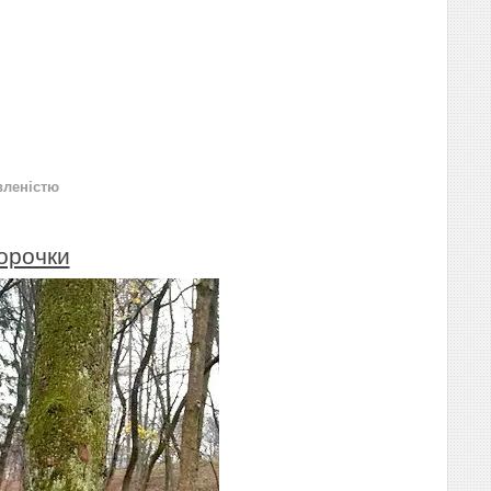
вленістю
орочки