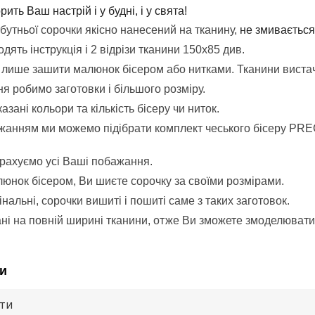
ить Ваш настрій і у будні, і у свята!
утньої сорочки якісно нанесений на тканину,
не змивається
дять інструкція і 2 відрізи тканини 150х85 див.
лише зашити малюнок бісером або нитками.
Тканини вистач
я робимо заготовки і більшого розміру.
казані кольори та кількість бісеру чи ниток.
анням ми можемо підібрати комплект чеського бісеру PRE
врахуємо усі Ваші побажання.
нок бісером, Ви шиєте сорочку за своїми розмірами.
інальні, сорочки вишиті і пошиті саме з таких заготовок.
ні на повній ширині тканини, отже Ви зможете змоделювати
и
ути