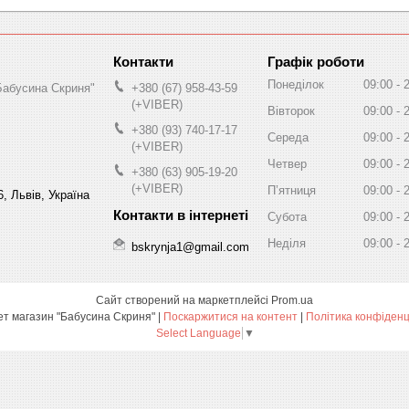
Графік роботи
Понеділок
09:00
Бабусина Скриня"
+380 (67) 958-43-59
(+VIBER)
Вівторок
09:00
+380 (93) 740-17-17
Середа
09:00
(+VIBER)
Четвер
09:00
+380 (63) 905-19-20
(+VIBER)
Пʼятниця
09:00
, Львів, Україна
Субота
09:00
Неділя
09:00
bskrynja1@gmail.com
Сайт створений на маркетплейсі
Prom.ua
Інтернет магазин "Бабусина Скриня" |
Поскаржитися на контент
|
Політика конфіденц
Select Language
▼