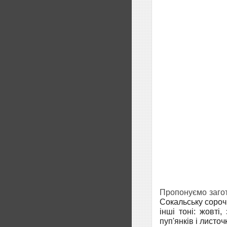
Пропонуємо заго
Сокальську сорочк
інші тоні: жовті
пуп'янків і листоч