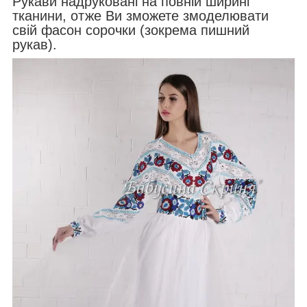
Рукави надруковані на повній ширині
тканини, отже Ви зможете змоделювати
свій фасон сорочки (зокрема пишний
рукав).