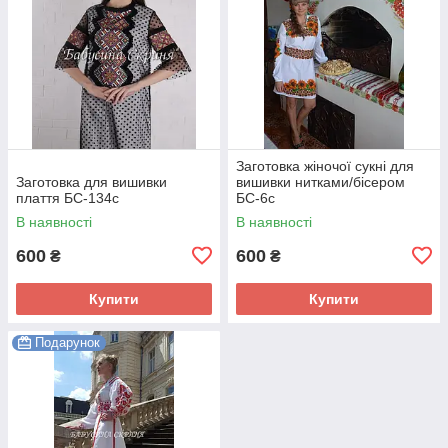
Заготовка жіночої сукні для
Заготовка для вишивки
вишивки нитками/бісером
плаття БС-134с
БС-6с
В наявності
В наявності
600
600
₴
₴
Купити
Купити
Подарунок