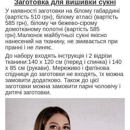
Заготовка для вишивки сукні
У наявності заготовки на білому габардині
(вартість 510 грн), білому атласі (вартість
585 грн), білому чи бежево-сірому
домотканому полотні (вартість 585
грн).
Малюнок майбутньої сукні якісно
нанесений на тканину, не змивається при
пранні і не линяє.
До набору входять інструкція і 2 відрізи
тканини:140 х 120 см (перед і спинка) і 140
х 85 см (рукави). Мереживо і фатінова
спідниця до заготовки не входять, їх можна
замовити додатково. Також д
о цієї
заготовки можна замовити парні чоловічу і
дитячі заготовки.