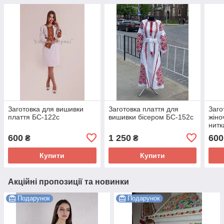
Заготовка для вишивки
Заготовка плаття для
Заго
плаття БС-122с
вишивки бісером БС-152с
жіно
нитк
600
1 250
600
₴
₴
Купити
Купити
Акційні пропозиції та новинки
Подарунок
Подарунок