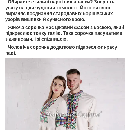
·
Обираєте стильні парні вишиванки? Зверніть
увагу на цей чудовий комплект. Його вигідно
вирізняє поєднання стародавніх борщівських
узорів вишивки й сучасного крою.
· Жіноча сорочка має цікавий фасон з баскою, який
підкреслює тонку талію. Така сорочка пасуватиме і
з джинсами, і зі спідницею.
· Чоловіча с
орочка додатково підкреслює красу
парі.