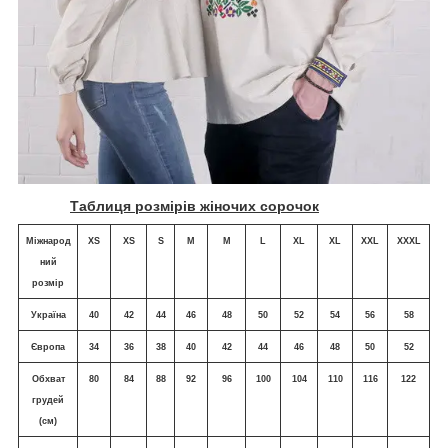
Таблиця розмірів жіночих сорочок
Міжнарод
XS
XS
S
M
M
L
XL
XL
XXL
XXXL
ний
розмір
Україна
40
42
44
46
48
50
52
54
56
58
Європа
34
36
38
40
42
44
46
48
50
52
Обхват
80
84
88
92
96
100
104
110
116
122
грудей
(см)