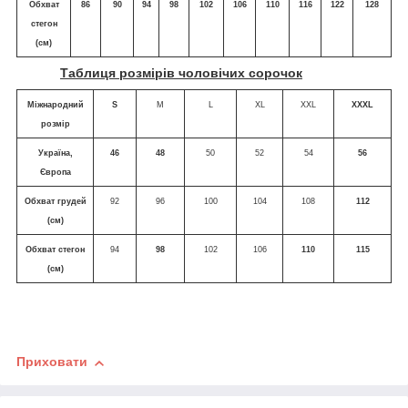
Обхват
86
90
94
98
102
106
110
116
122
128
стегон
(см)
Таблиця розмірів чоловічих сорочок
Міжнародний
S
M
L
XL
XXL
XXXL
розмір
Україна,
46
48
50
52
54
56
Європа
Обхват грудей
92
96
100
104
108
112
(см)
Обхват стегон
94
98
102
106
110
115
(см)
Приховати