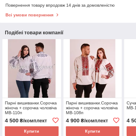
Повернення товару впродовж 14 днів за домовленістю
Всі умови повернення
Подібні товари компанії
Парні вишиванки.Сорочка
Парні вишиванки.Сорочка
Суча
жіноча + сорочка чоловіча
жіноча + сорочка чоловіча
МВ-
МВ-110п
МВ-108п
4 500
4 900
4 5
₴/комплект
₴/комплект
Купити
Купити