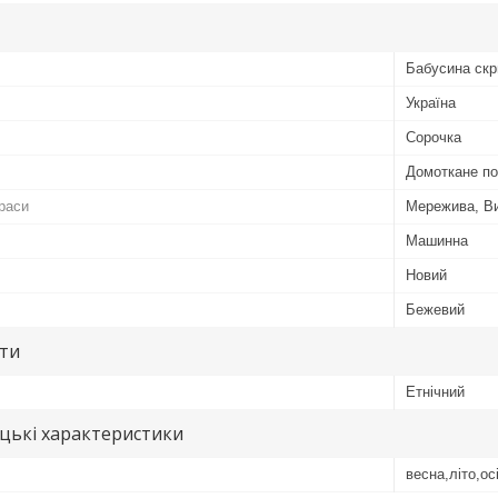
Бабусина скр
Україна
Сорочка
Домоткане п
раси
Мережива, В
Машинна
Новий
Бежевий
ути
Етнічний
цькі характеристики
весна,літо,ос