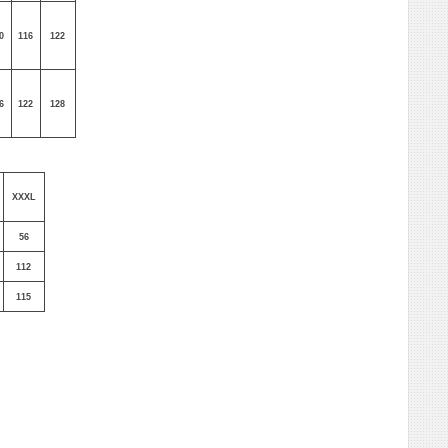
0
116
122
6
122
128
XXXL
56
112
115