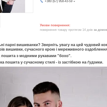
+380 (67) 958-43-59
повернення товару протягом 14 днів
за домо
ні парні вишиванки? Зверніть увагу на цей чудовий ко
рів вишивки, сучасного крою і мереживного оздоблення
а пошита з модними рукавами "бохо".
ка пошита у сучасному стилі - із застібкою на ґудзики.