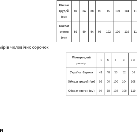
Обхват
грудей
80
84
88
92
96
100
104
11
(см)
Обхват
стегон
86
90
94
98
102
106
110
11
(см)
мірів чоловічих сорочок
Міжнародний
S
M
L
XL
XXL
розмір
Україна, Європа
46
48
50
52
54
Обхват грудей (см)
92
96
100
104
108
Обхват стегон (см)
94
98
102
106
110
и