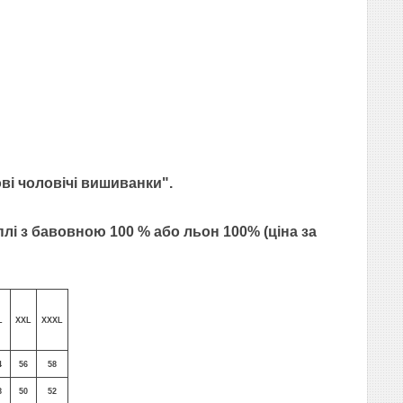
ві чоловічі вишиванки".
плі з бавовною 100 % або льон 100% (ціна за
L
XXL
XXXL
4
56
58
8
50
52