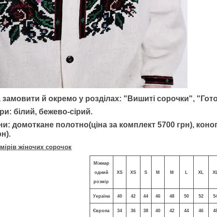
 замовити й окремо у розділах: "Вишиті сорочки", "Гото
ри: білий, бежево-сірий.
ни:
домоткане полотно(ціна за комплект 5700 грн), коно
н).
мірів жіночих сорочок
Міжнар
одний
XS
XS
S
M
M
L
XL
X
розмір
Україна
40
42
44
46
48
50
52
5
Європа
34
36
38
40
42
44
46
4