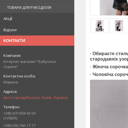
ТОВАРИ ДЛЯ РУКОДІЛЛЯ
АКЦІЇ
Відгуки
КОНТАКТИ
·
Обираєте стиль
стародавніх узо
Інтернет магазин "Бабусина
Скриня"
· Жіноча сорочк
· Чоловіча с
ороч
Марина
вул.Стародубська,6, Львів, Україна
+380 (67) 958-43-59
(+VIBER)
+380 (93) 740-17-17