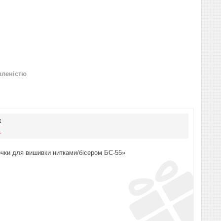
вленістю
к
а
очки для вишивки нитками/бісером БС-55»