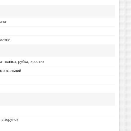
иня
олотно
а техніка, рубка, хрестик
аментальний
 візерунок