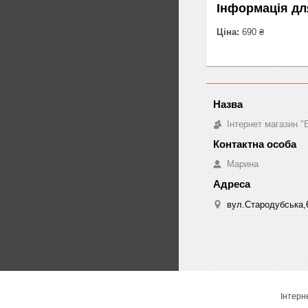
Інформація дл
Ціна:
690 ₴
Інтернет магазин "
Марина
вул.Стародубська,6