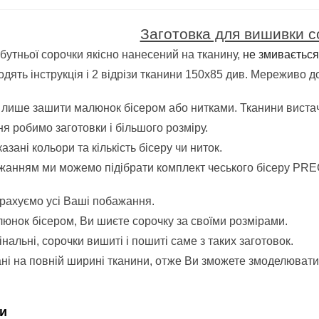
Заготовка для вишивки с
утньої сорочки якісно нанесений на тканину,
не змивається
дять інструкція і 2 відрізи тканини 150х85 див. Мереживо д
лише зашити малюнок бісером або нитками.
Тканини вистач
я робимо заготовки і більшого розміру.
казані кольори та кількість бісеру чи ниток.
анням ми можемо підібрати комплект чеського бісеру PRE
врахуємо усі Ваші побажання.
нок бісером, Ви шиєте сорочку за своїми розмірами.
інальні, сорочки вишиті і пошиті саме з таких заготовок.
ні на повній ширині тканини, отже Ви зможете змоделювати
и