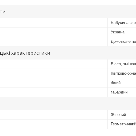
ути
Бабусина скр
Україна
Домоткане п
цькі характеристики
Бісер, змішан
Квітково-орн
білий
габардин
Жіночий
Геометричний