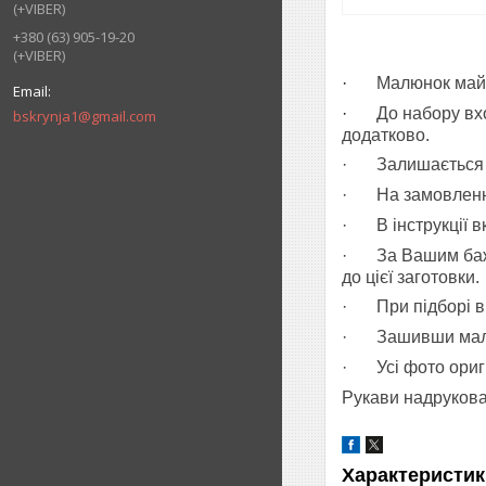
(+VIBER)
+380 (63) 905-19-20
(+VIBER)
·
Малюнок майб
·
До набору вхо
bskrynja1@gmail.com
додатково.
·
Залишається 
·
На замовленн
·
В інструкції в
·
За Вашим баж
до цієї заготовки.
·
При підборі 
·
Зашивши малю
·
Усі фото ориг
Рукави надрукова
Характеристик