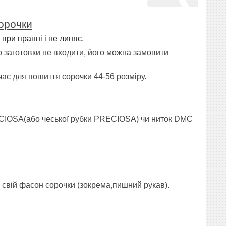
орочки
 при пранні і не линяє
.
о заготовки
не входити, його можна замовити
ає для пошиття сорочки 44-56 розміру.
CIOSA(або чеської рубки PRECIOSA) чи ниток
DMC
 свій фасон сорочки (зокрема,пишний рукав).