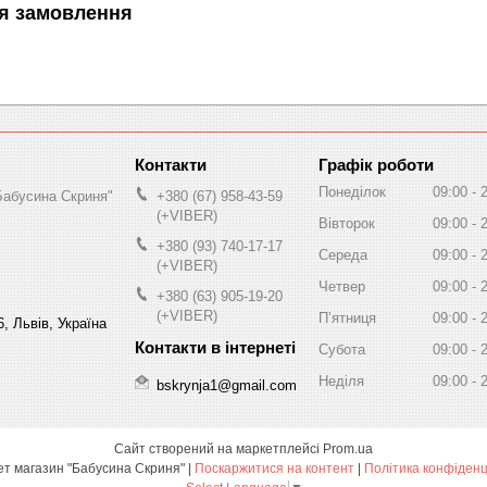
я замовлення
Графік роботи
Понеділок
09:00
Бабусина Скриня"
+380 (67) 958-43-59
(+VIBER)
Вівторок
09:00
+380 (93) 740-17-17
Середа
09:00
(+VIBER)
Четвер
09:00
+380 (63) 905-19-20
(+VIBER)
Пʼятниця
09:00
, Львів, Україна
Субота
09:00
Неділя
09:00
bskrynja1@gmail.com
Сайт створений на маркетплейсі
Prom.ua
Інтернет магазин "Бабусина Скриня" |
Поскаржитися на контент
|
Політика конфіденц