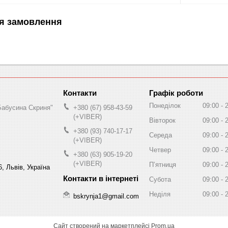
я замовлення
Графік роботи
Понеділок
09:00
Бабусина Скриня"
+380 (67) 958-43-59
(+VIBER)
Вівторок
09:00
+380 (93) 740-17-17
Середа
09:00
(+VIBER)
Четвер
09:00
+380 (63) 905-19-20
(+VIBER)
Пʼятниця
09:00
, Львів, Україна
Субота
09:00
Неділя
09:00
bskrynja1@gmail.com
Сайт створений на маркетплейсі
Prom.ua