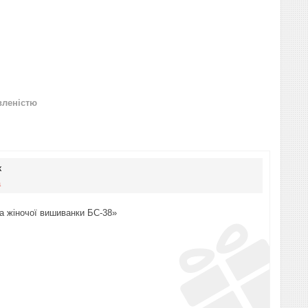
вленістю
к
а
а жіночої вишиванки БС-38»