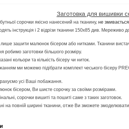
Заготовка для вишивки с
утньої сорочки якісно нанесений на тканину,
не змивається
дять інструкція і 2 відрізи тканини 150х85 див. Мереживо д
лише зашити малюнок бісером або нитками.
Тканини вистач
я робимо заготовки більшого розміру.
казані кольори та кількість бісеру чи ниток.
анням ми можемо підібрати комплект чеського бісеру PRE
врахуємо усі Ваші побажання.
нок бісером, Ви шиєте сорочку за своїми розмірами.
інальні, сорочки вишиті та пошиті саме з таких заготовок.
ні на повній ширині тканини, отже Ви зможете змоделювати 
и