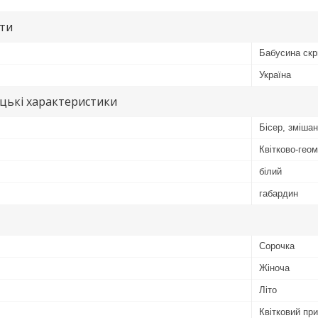
ути
Бабусина скр
Україна
цькі характеристики
Бісер, змішан
Квітково-гео
білий
габардин
Сорочка
Жіноча
Літо
Квітковий при