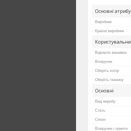
Основні атриб
Виробник
Країна виробник
Користувальни
Варіанти вишивки
Візерунок
Оберіть колір
Оберіть тканину
Основні
Вид виробу
Стать
Сезон
Візерунки і принти