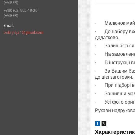
(+VIBER)
+380 (63) 905-19-20
(+VIBER)
·
Малюнок майб
·
До набору вхо
bskrynja1@gmail.com
додатково.
·
Залишається 
·
На замовленн
·
В інструкції в
·
За Вашим баж
до цієї заготовки.
·
При підборі 
·
Зашивши малю
·
Усі фото ориг
Рукави надрукова
Характеристик