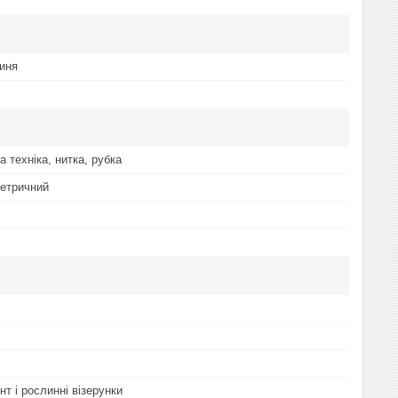
иня
а техніка, нитка, рубка
метричний
нт і рослинні візерунки